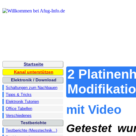
Startseite
2 Platinenh
Kanal unterstützen
Elektronik / Download
Modifikati
Schaltungen zum Nachbauen
Tipps & Tricks
Elektronik Tutorien
mit Video
Office Tabellen
Verschiedenes
Testberichte
Getestet wu
Testberichte (Messtechnik...)