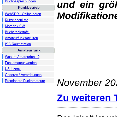
und ein größ
Buchbesprechungen
Funkbetrieb
Modifikatio
WebSDR - Online hören
Rufzeichenliste
Morsen / CW
Buchstabiertafel
Amateurfunksatelliten
ISS Raumstation
Amateurfunk
Was ist Amateurfunk ?
Funkamateur werden
US-Lizenz
Gesetze / Verordnungen
November 20
Prominente Funkamateure
Zu weiteren T